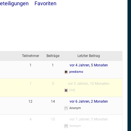
eteiligungen
Favoriten
Teilnehmer
Beiträge
Letzter Beitrag
1
1
vor 4 Jahren, 5 Monaten
predismo
1
3
vor 5 Jahren, 10 Monaten
DVE
12
14
vor 6 Jahren, 2 Monaten
Anonym
4
10
vor 7 Jahren, 5 Monaten
Anonym