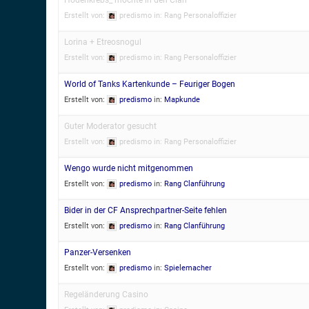
Erstellt von:
predismo
in:
Rang Personaloffizier
Lorina + Etreosnogul
Erstellt von:
predismo
in:
Rang Personaloffizier
World of Tanks Kartenkunde – Feuriger Bogen
Erstellt von:
predismo
in:
Mapkunde
Guter Moderator gesucht
Erstellt von:
predismo
in:
Rang Personaloffizier
Wengo wurde nicht mitgenommen
Erstellt von:
predismo
in:
Rang Clanführung
Bider in der CF Ansprechpartner-Seite fehlen
Erstellt von:
predismo
in:
Rang Clanführung
Panzer-Versenken
Erstellt von:
predismo
in:
Spielemacher
Regeländerung Casino