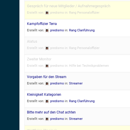
Gespräch für neue Mitglieder / Aufnahmegespräch
Erstellt von:
predismo
in:
Rang Personaloffizier
Kampfoffizier Terra
Erstellt von:
predismo
in:
Rang Clanführung
Alatus
Erstellt von:
predismo
in:
Rang Personaloffizier
Zweiter Monitor
Erstellt von:
predismo
in:
Hilfe bei Technikproblemen
Vorgaben für den Stream
Erstellt von:
predismo
in:
Streamer
Kleinigkeit Kategorien
Erstellt von:
predismo
in:
Rang Clanführung
Bitte mehr auf den Chat achten
Erstellt von:
predismo
in:
Streamer