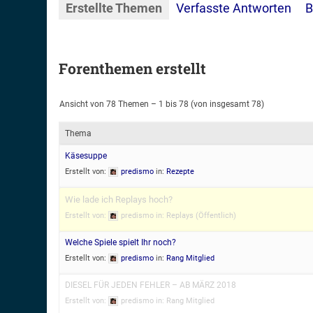
Erstellte Themen
Verfasste Antworten
B
Forenthemen erstellt
Ansicht von 78 Themen – 1 bis 78 (von insgesamt 78)
Thema
Käsesuppe
Erstellt von:
predismo
in:
Rezepte
Wie lade ich Replays hoch?
Erstellt von:
predismo
in:
Replays (Öffentlich)
Welche Spiele spielt Ihr noch?
Erstellt von:
predismo
in:
Rang Mitglied
DIESEL FÜR JEDEN FEHLER – AB MÄRZ 2018
Erstellt von:
predismo
in:
Rang Mitglied