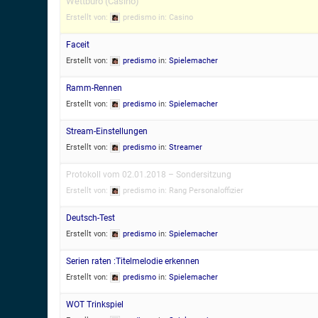
Wettbüro (Casino)
Erstellt von:
predismo
in:
Casino
Faceit
Erstellt von:
predismo
in:
Spielemacher
Ramm-Rennen
Erstellt von:
predismo
in:
Spielemacher
Stream-Einstellungen
Erstellt von:
predismo
in:
Streamer
Protokoll vom 02.01.2018 – Sondersitzung
Erstellt von:
predismo
in:
Rang Personaloffizier
Deutsch-Test
Erstellt von:
predismo
in:
Spielemacher
Serien raten :Titelmelodie erkennen
Erstellt von:
predismo
in:
Spielemacher
WOT Trinkspiel