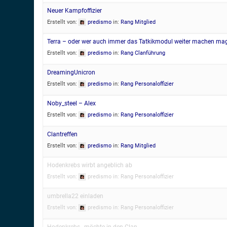
Neuer Kampfoffizier
Erstellt von:
predismo
in:
Rang Mitglied
Terra – oder wer auch immer das Tatkikmodul weiter machen ma
Erstellt von:
predismo
in:
Rang Clanführung
DreamingUnicron
Erstellt von:
predismo
in:
Rang Personaloffizier
Noby_steel – Alex
Erstellt von:
predismo
in:
Rang Personaloffizier
Clantreffen
Erstellt von:
predismo
in:
Rang Mitglied
Hodenkrebs wirbt angeblich ab
Erstellt von:
predismo
in:
Rang Personaloffizier
umbrella22 einladen
Erstellt von:
predismo
in:
Rang Personaloffizier
Hodenkrebs_ möchte in den Clan