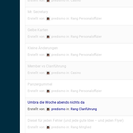
Erstellt von:
predismo
in:
Casino
Mr. Secretary
Erstellt von:
predismo
in:
Rang Personaloffizier
Gelbe Karten
Erstellt von:
predismo
in:
Rang Personaloffizier
Kleine Änderungen
Erstellt von:
predismo
in:
Rang Personaloffizier
Member vs Clanführung
Erstellt von:
predismo
in:
Casino
Panzergummel
Erstellt von:
predismo
in:
Rang Personaloffizier
Umbra die Woche abends nichts da
Erstellt von:
predismo
in:
Rang Clanführung
Diesel für jeden Fehler (und jede gute Idee – und jeden Flyer)
Erstellt von:
predismo
in:
Rang Mitglied