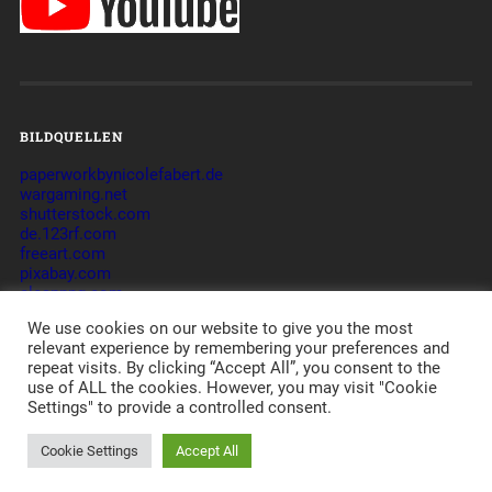
BILDQUELLEN
paperworkbynicolefabert.de
wargaming.net
shutterstock.com
de.123rf.com
freeart.com
pixabay.com
cleanpng.com
commons.wikimedia.org
We use cookies on our website to give you the most
relevant experience by remembering your preferences and
repeat visits. By clicking “Accept All”, you consent to the
use of ALL the cookies. However, you may visit "Cookie
© 2026
_DVE_ – DIE VERLORENEN EINHEITEN – GAMING-
Settings" to provide a controlled consent.
COMMUNITY
CLAN - TAKTIK - ORGANISATION -
JAMES
-
IMPRESSUM
-
DATENSCHUTZERKLÄRUNG
-
DISCLAIMER
POWERED BY APACHE, PHP, MYSQL,
WORDPRESS
,
Cookie Settings
Accept All
BASKERVILLE
AND A LOT OF LOVE.