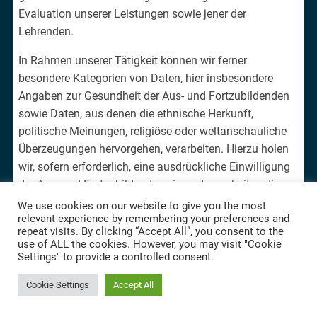
Evaluation unserer Leistungen sowie jener der
Lehrenden.
In Rahmen unserer Tätigkeit können wir ferner
besondere Kategorien von Daten, hier insbesondere
Angaben zur Gesundheit der Aus- und Fortzubildenden
sowie Daten, aus denen die ethnische Herkunft,
politische Meinungen, religiöse oder weltanschauliche
Überzeugungen hervorgehen, verarbeiten. Hierzu holen
wir, sofern erforderlich, eine ausdrückliche Einwilligung
der Aus- und Fortzubildenden ein und verarbeiten die
besonderen Kategorien von Daten ansonsten nur, wenn
We use cookies on our website to give you the most
relevant experience by remembering your preferences and
es zur Erbringung der Schulungsleistungen, zu Zwecken
repeat visits. By clicking “Accept All”, you consent to the
der Gesundheitsvorsorge, des Sozialschutzes oder des
use of ALL the cookies. However, you may visit "Cookie
Schutzes lebensnotwendiger Interessen der Aus- und
Settings" to provide a controlled consent.
Fortzubildenden erforderlich ist.
Cookie Settings
Accept All
Sofern es für unsere Vertragserfüllung, zum Schutz