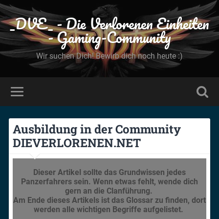
_DVE_ - Die Verlorenen Einheiten
- Gaming-Community
Wir suchen Dich! Bewirb dich noch heute :)
Ausbildung in der Community
DIEVERLORENEN.NET
Dieser Artikel sollte das Grundwissen jedes
Panzerfahrers sein. Wenn etwas fehlt, wende dich
gern an die Clanführung.
Am Ende dieses Artikels ist das Glossar zu finden, dort
werden alle wichtigen Begriffe aufgelistet.