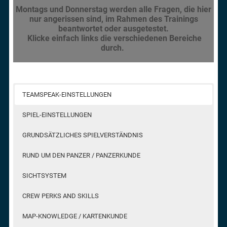
Montags und Donnerstag werden alle Fragen, die hier
nur angerissen sind, im Rahmen des Trainings
beantwortet oder ausgetestet.
Klicke einfach links die verschiedenen Bereiche
durch.
TEAMSPEAK-EINSTELLUNGEN
SPIEL-EINSTELLUNGEN
GRUNDSÄTZLICHES SPIELVERSTÄNDNIS
RUND UM DEN PANZER / PANZERKUNDE
SICHTSYSTEM
CREW PERKS AND SKILLS
MAP-KNOWLEDGE / KARTENKUNDE