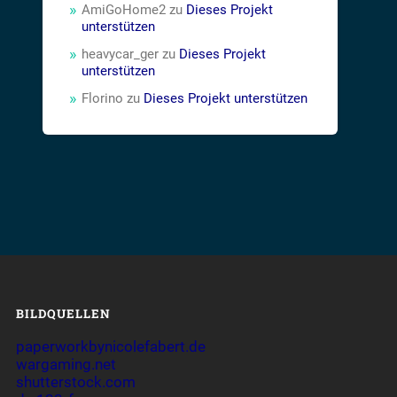
AmiGoHome2
zu
Dieses Projekt
unterstützen
heavycar_ger
zu
Dieses Projekt
unterstützen
Florino
zu
Dieses Projekt unterstützen
BILDQUELLEN
paperworkbynicolefabert.de
wargaming.net
shutterstock.com