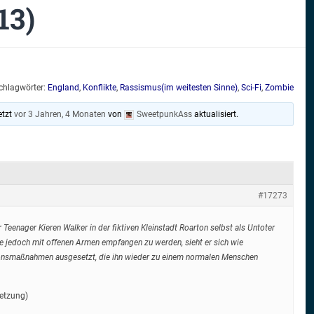
13)
chlagwörter:
England
,
Konflikte
,
Rassismus(im weitesten Sinne)
,
Sci-Fi
,
Zombie
etzt
vor 3 Jahren, 4 Monaten
von
SweetpunkAss
aktualisiert.
#17273
eenager Kieren Walker in der fiktiven Kleinstadt Roarton selbst als Untoter
se jedoch mit offenen Armen empfangen zu werden, sieht er sich wie
ionsmaßnahmen ausgesetzt, die ihn wieder zu einem normalen Menschen
setzung)