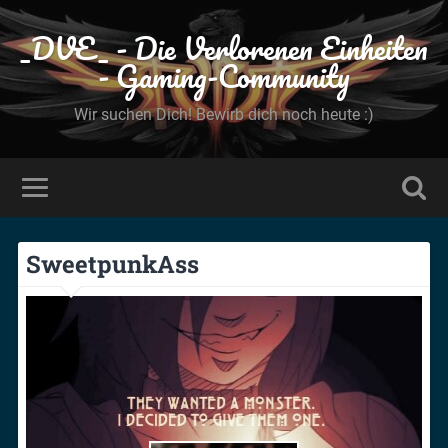
_DVE_ - Die Verlorenen Einheiten
- Gaming-Community
Wir suchen Dich! Bewirb dich noch heute :)
SweetpunkAss