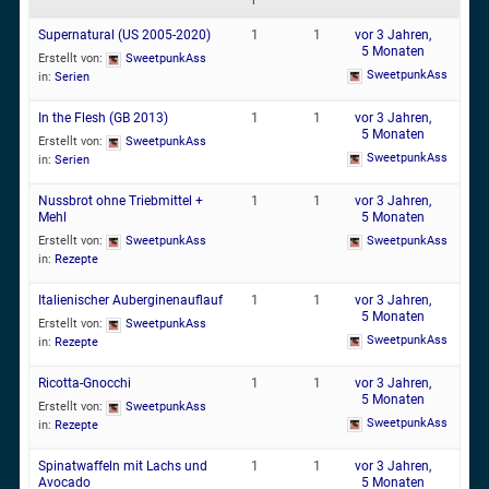
r
Supernatural (US 2005-2020)
1
1
vor 3 Jahren,
5 Monaten
Erstellt von:
SweetpunkAss
SweetpunkAss
in:
Serien
In the Flesh (GB 2013)
1
1
vor 3 Jahren,
5 Monaten
Erstellt von:
SweetpunkAss
SweetpunkAss
in:
Serien
Nussbrot ohne Triebmittel +
1
1
vor 3 Jahren,
Mehl
5 Monaten
Erstellt von:
SweetpunkAss
SweetpunkAss
in:
Rezepte
Italienischer Auberginenauflauf
1
1
vor 3 Jahren,
5 Monaten
Erstellt von:
SweetpunkAss
SweetpunkAss
in:
Rezepte
Ricotta-Gnocchi
1
1
vor 3 Jahren,
5 Monaten
Erstellt von:
SweetpunkAss
SweetpunkAss
in:
Rezepte
Spinatwaffeln mit Lachs und
1
1
vor 3 Jahren,
Avocado
5 Monaten