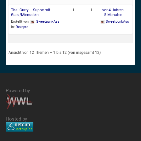
Thai Curry – Suppe mit
1
1
vor 4 Jahren,
Glas-/Mienudeln
5 Monaten
Erstellt von:
SweetpunkAss
SweetpunkAss
in:
Rezepte
Ansicht von 12 Themen – 1 bis 12 (von insgesamt 12)
Powered by
Hosted by