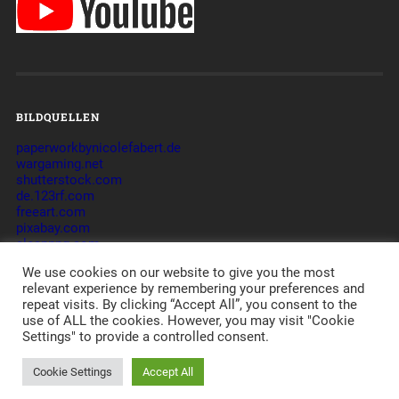
BILDQUELLEN
paperworkbynicolefabert.de
wargaming.net
shutterstock.com
de.123rf.com
freeart.com
pixabay.com
cleanpng.com
commons.wikimedia.org
We use cookies on our website to give you the most
relevant experience by remembering your preferences and
repeat visits. By clicking “Accept All”, you consent to the
use of ALL the cookies. However, you may visit "Cookie
© 2026
_DVE_ – DIE VERLORENEN EINHEITEN – GAMING-
Settings" to provide a controlled consent.
COMMUNITY
CLAN - TAKTIK - ORGANISATION -
JAMES
-
IMPRESSUM
-
DATENSCHUTZERKLÄRUNG
-
DISCLAIMER
POWERED BY APACHE, PHP, MYSQL,
WORDPRESS
,
Cookie Settings
Accept All
BASKERVILLE
AND A LOT OF LOVE.