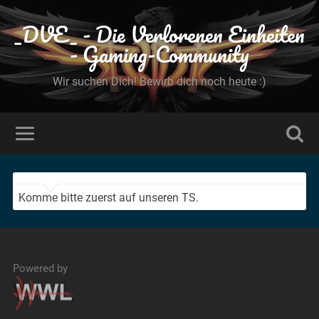
_DVE_ - Die Verlorenen Einheiten
- Gaming-Community
Wir suchen Dich! Bewirb dich noch heute :)
Komme bitte zuerst auf unseren TS.
Powered by