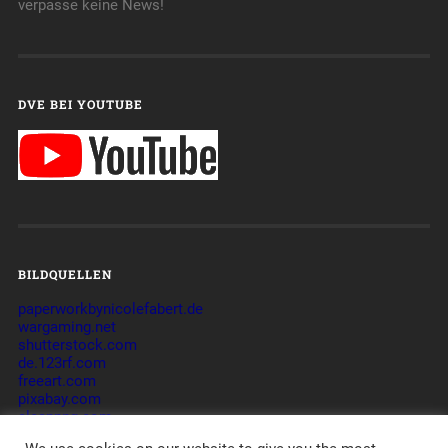
verpasse keine News!
DVE BEI YOUTUBE
BILDQUELLEN
paperworkbynicolefabert.de
wargaming.net
shutterstock.com
de.123rf.com
freeart.com
pixabay.com
cleanpng.com
commons.wikimedia.org