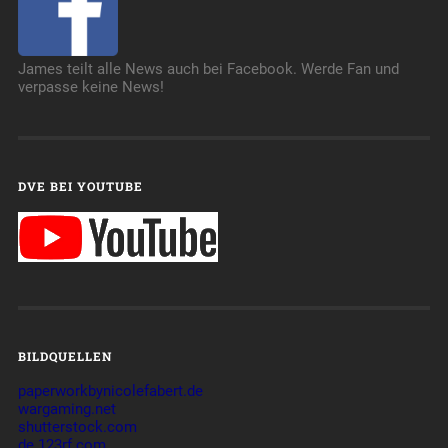
James teilt alle News auch bei Facebook. Werde Fan und
verpasse keine News!
DVE BEI YOUTUBE
BILDQUELLEN
paperworkbynicolefabert.de
wargaming.net
shutterstock.com
de.123rf.com