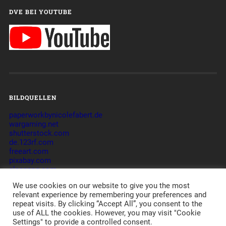
DVE BEI YOUTUBE
BILDQUELLEN
paperworkbynicolefabert.de
wargaming.net
shutterstock.com
de.123rf.com
freeart.com
pixabay.com
cleanpng.com
commons.wikimedia.org
We use cookies on our website to give you the most
relevant experience by remembering your preferences and
repeat visits. By clicking “Accept All”, you consent to the
use of ALL the cookies. However, you may visit "Cookie
© 2026
_DVE_ – DIE VERLORENEN EINHEITEN – GAMING-
Settings" to provide a controlled consent.
COMMUNITY