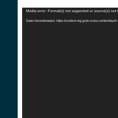
Video-
Media error: Format(s) not supported or source(s) not
Player
Datei herunterladen: https://content-wg.gcdn.co/eu-content/rp