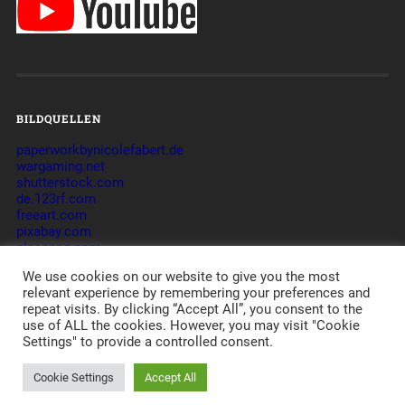
BILDQUELLEN
paperworkbynicolefabert.de
wargaming.net
shutterstock.com
de.123rf.com
freeart.com
pixabay.com
cleanpng.com
commons.wikimedia.org
We use cookies on our website to give you the most
relevant experience by remembering your preferences and
repeat visits. By clicking “Accept All”, you consent to the
use of ALL the cookies. However, you may visit "Cookie
© 2026
_DVE_ – DIE VERLORENEN EINHEITEN – GAMING-
Settings" to provide a controlled consent.
COMMUNITY
CLAN - TAKTIK - ORGANISATION -
JAMES
-
IMPRESSUM
-
DATENSCHUTZERKLÄRUNG
-
DISCLAIMER
POWERED BY APACHE, PHP, MYSQL,
WORDPRESS
,
Cookie Settings
Accept All
BASKERVILLE
AND A LOT OF LOVE.