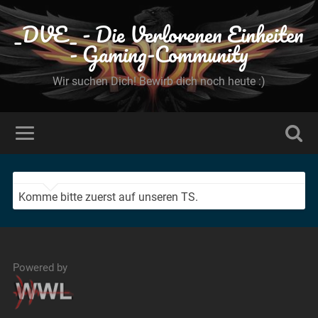
_DVE_ - Die Verlorenen Einheiten
- Gaming-Community
Wir suchen Dich! Bewirb dich noch heute :)
Komme bitte zuerst auf unseren TS.
Powered by